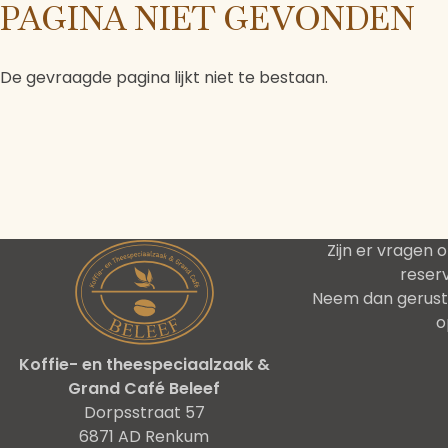
PAGINA NIET GEVONDEN
De gevraagde pagina lijkt niet te bestaan.
Zijn er vragen of
reser
Neem dan gerust
o
Koffie- en theespeciaalzaak &
Grand Café Beleef
Dorpsstraat 57
6871 AD Renkum