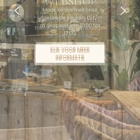
Maak kennis met onze
uitgebreide keuken. Di t/m
za geopend van 10:00 tot
17:00.
KLIK VOOR MEER
INFORMATIE