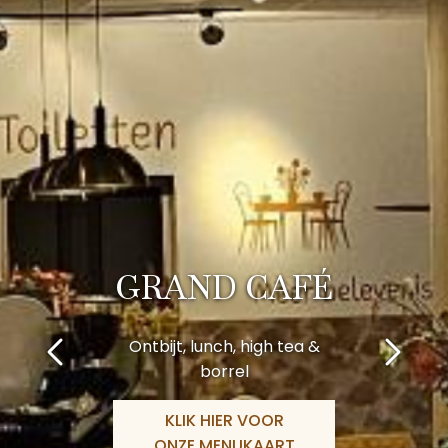
GRAND CAFÉ
Ontbijt, lunch, high tea &
borrel
KLIK HIER VOOR
ONZE MENUKAART